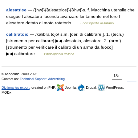
alesatrice
— {{hw}}{{alesatrice}}{{/hw}}s. f. Macchina utensile che
esegue l alesatura facendo avanzare lentamente nel foro l
alesatore dotato di moto rotatorio …
Enciclopedia di italiano
calibratoio
— /kalibra tojo/ s.m. [der. di calibrare ]. 1. (tecn.)
[strumento per calibrare] ▶◀ alesatoio, alesatore. 2. (arm.)
[strumento per verificare il calibro di un arma da fuoco]
▶◀ calibratore …
Enciclopedia Italiana
© Academic, 2000-2026
18+
Contact us:
Technical Support
,
Advertising
Dictionaries export
, created on PHP,
Joomla,
Drupal,
WordPress,
MODx.