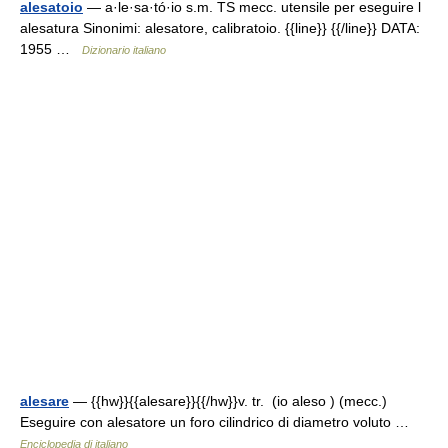
alesatoio
— a·le·sa·tó·io s.m. TS mecc. utensile per eseguire l
alesatura Sinonimi: alesatore, calibratoio. {{line}} {{/line}} DATA:
1955 …
Dizionario italiano
alesare
— {{hw}}{{alesare}}{{/hw}}v. tr. (io aleso ) (mecc.)
Eseguire con alesatore un foro cilindrico di diametro voluto …
Enciclopedia di italiano