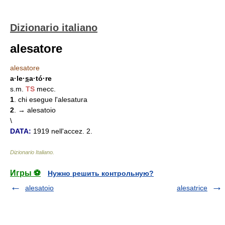
Dizionario italiano
alesatore
alesatore
a·le·
s
a·tó·re
s.m.
TS
mecc.
1
. chi esegue l'alesatura
2
. → alesatoio
\
DATA:
1919 nell'accez. 2.
Dizionario Italiano
.
Игры ⚽
Нужно решить контрольную?
alesatoio
alesatrice