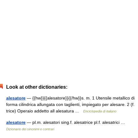
Look at other dictionaries:
alesatore
— {{hw}}{{alesatore}}{{/hw}}s. m. 1 Utensile metallico di
forma cilindrica allungata con taglienti, impiegato per alesare. 2 (f.
trice) Operaio addetto all alesatura …
Enciclopedia di italiano
alesatore
— pl.m. alesatori sing.f. alesatrice pl.f. alesatrici …
Dizionario dei sinonimi e contrari