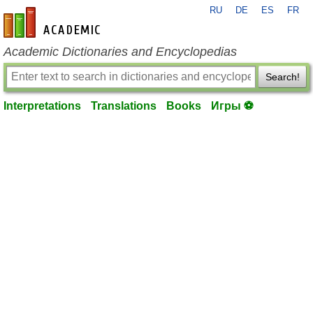
RU
DE
ES
FR
en-academic.com
Academic Dictionaries and Encyclopedias
Search!
Interpretations
Translations
Books
Игры ⚽